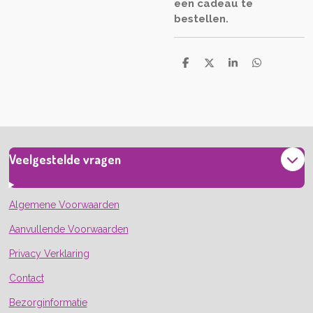
een cadeau te
bestellen.
D
D
S
D
e
e
h
e
l
e
a
l
e
l
r
e
n
e
n
Veelgestelde vragen
Algemene Voorwaarden
Aanvullende Voorwaarden
Privacy Verklaring
Contact
Bezorginformatie