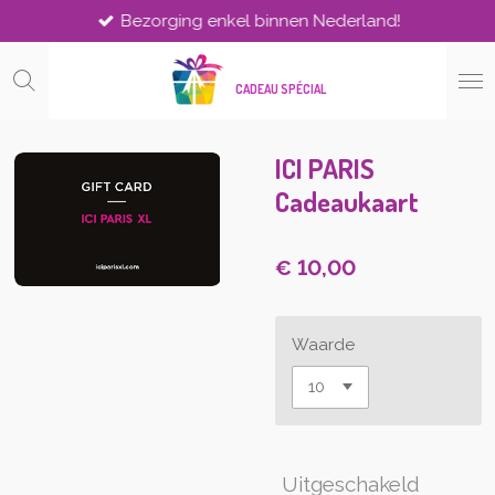
Bezorging enkel binnen Nederland!
Ga
direct
naar
CADEAU SPÉCIAL
de
hoofdinhoud
ICI PARIS
Cadeaukaart
€ 10,00
Waarde
Uitgeschakeld