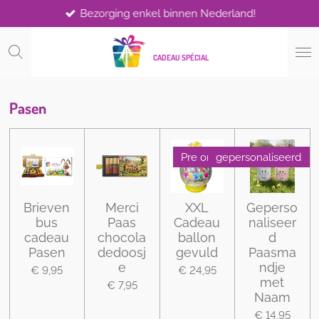
Bezorging enkel binnen Nederland!
Ga
direct
naar
CADEAU SPÉCIAL
de
hoofdinhoud
Pasen
Pre order
gepersonaliseerd
Brieven
Merci
XXL
Geperso
bus
Paas
Cadeau
naliseer
cadeau
chocola
ballon
d
Pasen
dedoosj
gevuld
Paasma
e
ndje
€ 9,95
€ 24,95
met
€ 7,95
Naam
€ 14,95