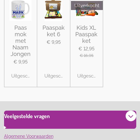
Uitverkocht
Paas
Paaspak
Kids XL
mok
ket 6
Paaspak
met
ket
€ 9,95
Naam
€ 12,95
Jongen
€ 16,95
€ 9,95
Uitgeschakeld
Uitgeschakeld
Uitgeschakeld
Veelgestelde vragen
Algemene Voorwaarden