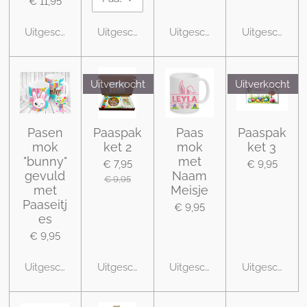
€ 11,95
Uitgeschakeld
Uitgeschakeld
Uitgeschakeld
Uitgeschakel
Uitverkocht
Uitverkocht
Pasen
Paaspak
Paas
Paaspak
mok
ket 2
mok
ket 3
"bunny"
met
€ 7,95
€ 9,95
gevuld
Naam
€ 9,95
met
Meisje
Paaseitj
€ 9,95
es
€ 9,95
Uitgeschakeld
Uitgeschakeld
Uitgeschakeld
Uitgeschakel