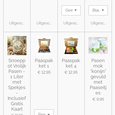
Uitgeschakeld
Uitgeschakeld
Uitgeschakeld
Uitgeschakel
Snoepp
Paaspak
Paaspak
Pasen
ot Vrolijk
ket 1
ket 4
mok
Pasen -
"konijn"
€ 12,95
€ 12,95
1 Liter
gevuld
met
met
Spekjes
Paaseitj
-
es
Inclusief
€ 9,95
Gratis
Kaart