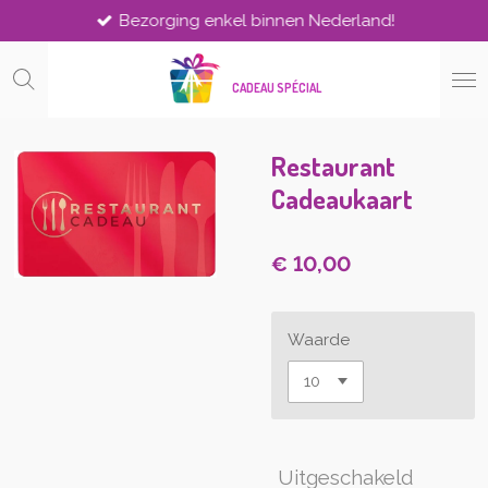
Bezorging enkel binnen Nederland!
Ga
direct
naar
CADEAU SPÉCIAL
de
hoofdinhoud
Restaurant
Cadeaukaart
€ 10,00
Waarde
Uitgeschakeld