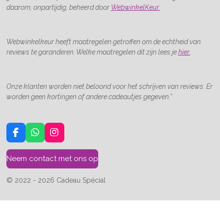
daarom, onpartijdig, beheerd door
WebwinkelKeur.
Webwinkelkeur heeft maatregelen getroffen om de echtheid van
reviews te garanderen. Welke maatregelen dit zijn lees je
hier.
Onze klanten worden niet beloond voor het schrijven van reviews. Er
worden geen kortingen of andere cadeautjes gegeven.”
F
W
I
a
h
n
c
a
s
Neem contact met ons op
e
t
t
b
s
a
o
A
g
© 2022 - 2026 Cadeau Spécial
o
p
r
k
p
a
m