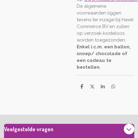
De algemene
voorwaarden liggen
tevens ter inzage bij Hawk
Commerce BV en zullen
op verzoek kosteloos
worden toegezonden.
Enkel i.c.m. een ballon,
snoep/ chocolade of
een cadeau te
bestellen.
D
D
S
D
e
e
h
e
l
e
a
l
e
l
r
e
n
e
n
Veelgestelde vragen