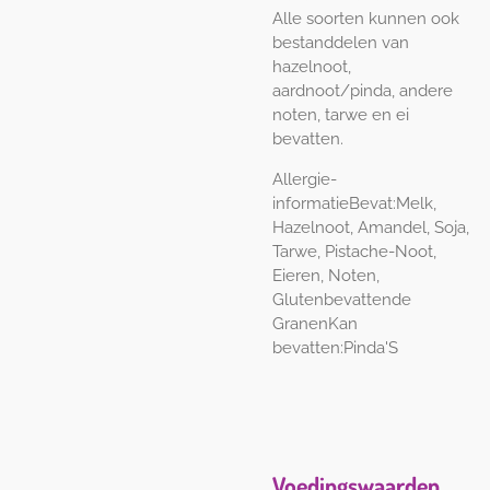
Alle soorten kunnen ook
bestanddelen van
hazelnoot,
aardnoot/pinda, andere
noten, tarwe en ei
bevatten.
Allergie-
informatie
Bevat:Melk,
Hazelnoot, Amandel, Soja,
Tarwe, Pistache-Noot,
Eieren, Noten,
Glutenbevattende
Granen
Kan
bevatten:Pinda'S
Voedingswaarden