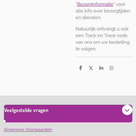
“
Bezorginformatie
” voor
alle info over bezorgtijden
en diensten.
Natuurlijk ontvangt u ook
een Track en Trace code
van ons om uw bestelling
te volgen.
D
D
S
D
e
e
h
e
l
e
a
l
e
l
r
e
n
e
n
Veelgestelde vragen
Algemene Voorwaarden