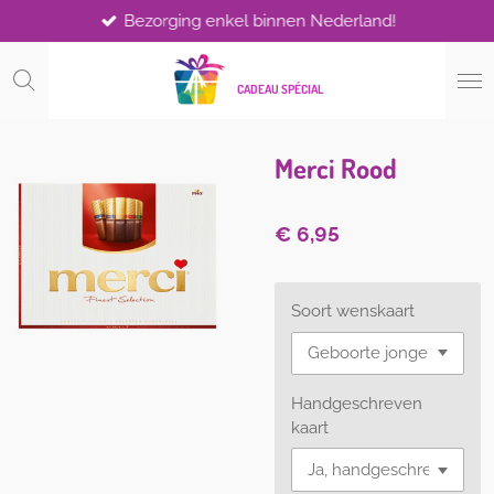
Bezorging enkel binnen Nederland!
Ga
direct
naar
CADEAU SPÉCIAL
de
hoofdinhoud
Merci Rood
€ 6,95
Soort wenskaart
Handgeschreven
kaart