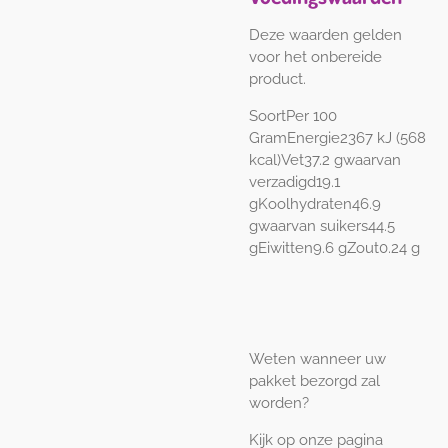
Deze waarden gelden
voor het onbereide
product.
SoortPer
100
GramEnergie2367 kJ (568
kcal)Vet37.2 gwaarvan
verzadigd19.1
gKoolhydraten46.9
gwaarvan suikers44.5
gEiwitten9.6 gZout0.24 g
Weten wanneer uw
pakket bezorgd zal
worden?
Kijk op onze pagina