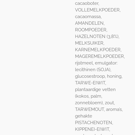
cacaoboter,
VOLLEMELKPOEDER,
cacaomassa,
AMANDELEN,
ROOMPOEDER,
HAZELNOTEN (3,8%),
MELKSUIKER,
KARNEMELKPOEDER,
MAGEREMELKPOEDER,
rijstmeel, emulgator:
lecithinen (SOJA),
glucosestroop, honing,
TARWE-EIWIT,
plantaardige vetten
(kokos, palm,
zonnebloem), zout,
TARWEMOUT, aroma’s,
gehakte
PISTACHENOTEN,
KIPPENEI-EIWIT,