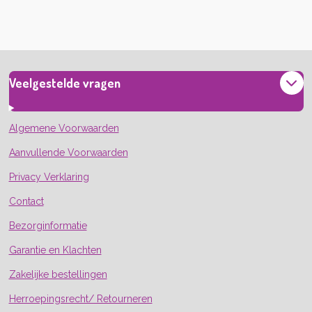
e
e
h
e
l
e
a
l
e
l
r
e
n
e
n
Veelgestelde vragen
Algemene Voorwaarden
Aanvullende Voorwaarden
Privacy Verklaring
Contact
Bezorginformatie
Garantie en Klachten
Zakelijke bestellingen
Herroepingsrecht/ Retourneren