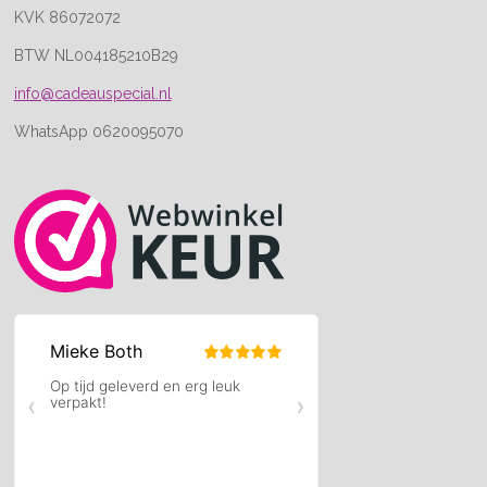
KVK 86072072
BTW NL004185210B29
info@cadeauspecial.nl
WhatsApp 0620095070