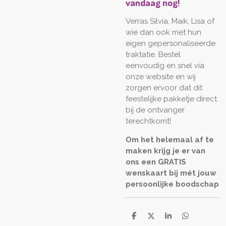
vandaag nog!
Verras Silvia, Maik, Lisa of
wie dan ook met hun
eigen gepersonaliseerde
traktatie. Bestel
eenvoudig en snel via
onze website en wij
zorgen ervoor dat dit
feestelijke pakketje direct
bij de ontvanger
terechtkomt!
Om het helemaal af te
maken krijg je er van
ons een GRATIS
wenskaart bij mét jouw
persoonlijke boodschap
D
D
S
D