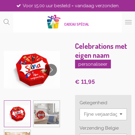
Voor 15.00 uur besteld = vandaag verzonden.
Ga
direct
naar
CADEAU SPÉCIAL
de
hoofdinhoud
Celebrations met
eigen naam
personaliseer
€ 11,95
Gelegenheid
Verzending Belgie