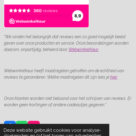
“We vinden het belangrijk dat reviews een zo goed mogelijk beeld
geven over onze producten en service. Onze beoordelingen worden
daarom, onpartijdig, beheerd door
WebwinkelKeur.
Webwinkelkeur heeft maatregelen getroffen om de echtheid van
reviews te garanderen. Welke maatregelen dit zijn lees je
hier.
Onze klanten worden niet beloond voor het schrijven van reviews. Er
worden geen kortingen of andere cadeautjes gegeven.”
F
W
I
Deze website gebruikt cookies voor analyse-
a
h
n
doeleinden en/of het tonen van advertenties.