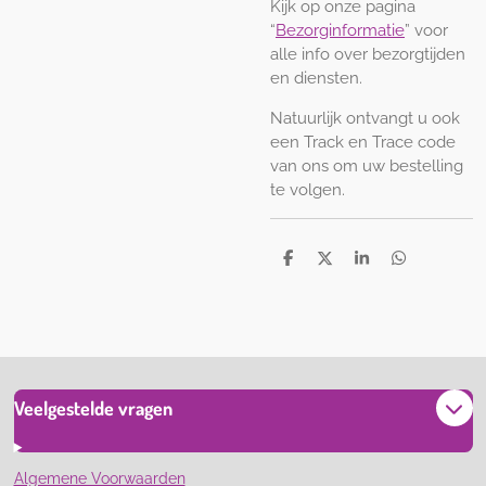
Kijk op onze pagina
“
Bezorginformatie
” voor
alle info over bezorgtijden
en diensten.
Natuurlijk ontvangt u ook
een Track en Trace code
van ons om uw bestelling
te volgen.
D
D
S
D
e
e
h
e
l
e
a
l
e
l
r
e
n
e
n
Veelgestelde vragen
Algemene Voorwaarden