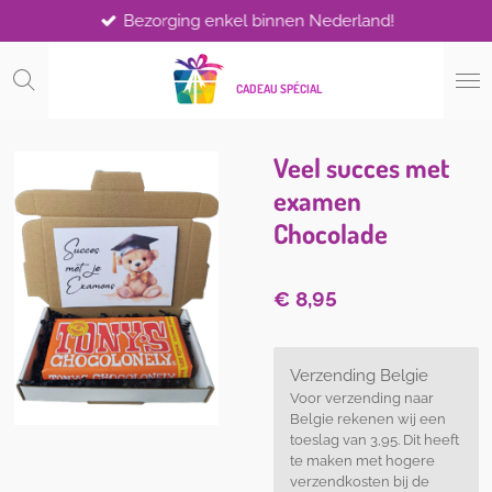
Bezorging enkel binnen Nederland!
Ga
direct
naar
CADEAU SPÉCIAL
de
hoofdinhoud
Veel succes met
examen
Chocolade
€ 8,95
Verzending Belgie
Voor verzending naar
Belgie rekenen wij een
toeslag van 3,95. Dit heeft
te maken met hogere
verzendkosten bij de