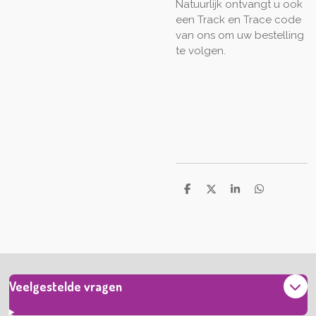
Natuurlijk ontvangt u ook
een Track en Trace code
van ons om uw bestelling
te volgen.
D
D
S
D
e
e
h
e
l
e
a
l
e
l
r
e
n
e
n
Veelgestelde vragen