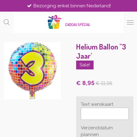
Bezorging enkel binnen Nederland!
Ga
direct
naar
CADEAU SPÉCIAL
de
hoofdinhoud
Helium Ballon "3
Jaar'
Sale!
€ 8,95
€ 11,95
Text wenskaart
Verzenddatum
plannen