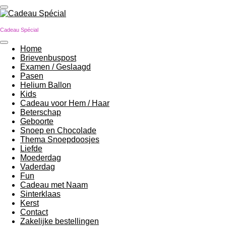
Ga
direct
naar
Cadeau Spécial
de
hoofdinhoud
Home
Brievenbuspost
Examen / Geslaagd
Pasen
Helium Ballon
Kids
Cadeau voor Hem / Haar
Beterschap
Geboorte
Snoep en Chocolade
Thema Snoepdoosjes
Liefde
Moederdag
Vaderdag
Fun
Cadeau met Naam
Sinterklaas
Kerst
Contact
Zakelijke bestellingen