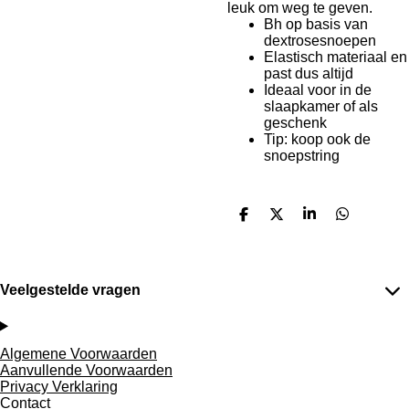
leuk om weg te geven.
Bh op basis van
dextrosesnoepen
Elastisch materiaal en
past dus altijd
Ideaal voor in de
slaapkamer of als
geschenk
Tip: koop ook de
snoepstring
D
D
S
D
e
e
h
e
l
e
a
l
e
l
r
e
n
e
n
Veelgestelde vragen
Algemene Voorwaarden
Aanvullende Voorwaarden
Privacy Verklaring
Contact