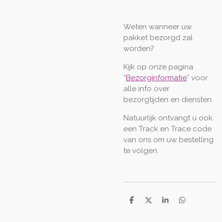
Weten wanneer uw
pakket bezorgd zal
worden?
Kijk op onze pagina
“
Bezorginformatie
” voor
alle info over
bezorgtijden en diensten.
Natuurlijk ontvangt u ook
een Track en Trace code
van ons om uw bestelling
te volgen.
D
D
S
D
e
e
h
e
l
e
a
l