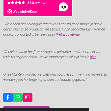
“We vinden het belangrijk dat reviews een zo goed mogelijk beeld
geven over onze producten en service. Onze beoordelingen worden
daarom, onpartijdig, beheerd door
WebwinkelKeur.
Webwinkelkeur heeft maatregelen getroffen om de echtheid van
reviews te garanderen. Welke maatregelen dit zijn lees je
hier.
Onze klanten worden niet beloond voor het schrijven van reviews. Er
worden geen kortingen of andere cadeautjes gegeven.”
F
W
I
a
h
n
c
a
s
Neem contact met ons op