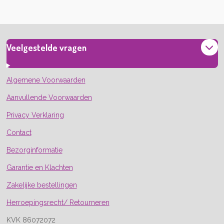
e
l
r
e
n
e
n
Veelgestelde vragen
Algemene Voorwaarden
Aanvullende Voorwaarden
Privacy Verklaring
Contact
Bezorginformatie
Garantie en Klachten
Zakelijke bestellingen
Herroepingsrecht/ Retourneren
KVK 86072072