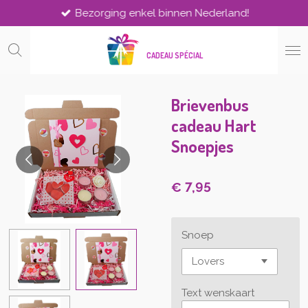
Bezorging enkel binnen Nederland!
Ga
direct
naar
CADEAU SPÉCIAL
de
hoofdinhoud
Brievenbus
cadeau Hart
Snoepjes
€ 7,95
Snoep
Text wenskaart