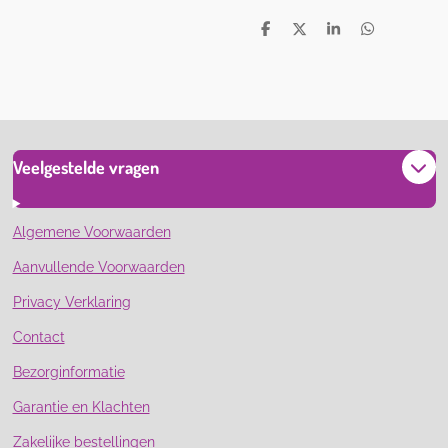
D
D
S
D
e
e
h
e
l
e
a
l
e
l
r
e
n
e
n
Veelgestelde vragen
Algemene Voorwaarden
Aanvullende Voorwaarden
Privacy Verklaring
Contact
Bezorginformatie
Garantie en Klachten
Zakelijke bestellingen