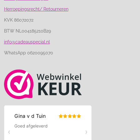
Herroepingsrecht/ Retourneren
KVK 86072072
BTW NL004185210B29
info@cadeauspecial.nl
WhatsApp 0620095070