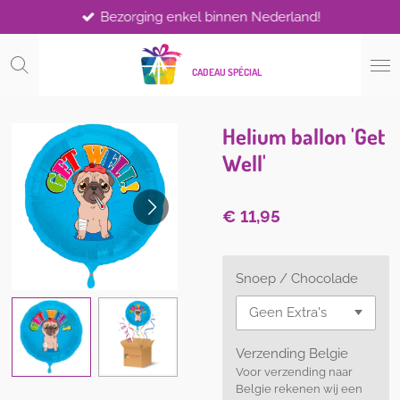
Bezorging enkel binnen Nederland!
Ga
direct
naar
CADEAU SPÉCIAL
de
hoofdinhoud
Helium ballon 'Get
Well'
€ 11,95
Snoep / Chocolade
Verzending Belgie
Voor verzending naar
Belgie rekenen wij een