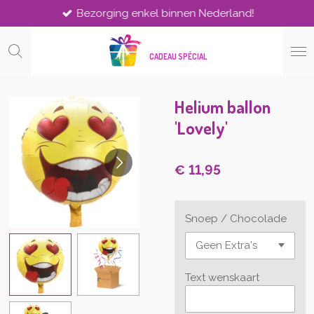
Bezorging enkel binnen Nederland!
Ga
direct
naar
CADEAU SPÉCIAL
de
hoofdinhoud
Helium ballon
'Lovely'
€ 11,95
Snoep / Chocolade
Text wenskaart