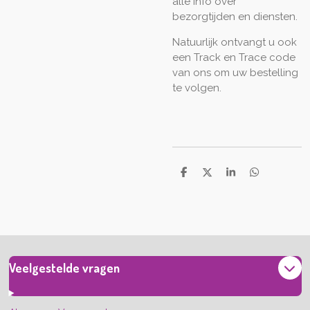
alle info over
bezorgtijden en diensten.
Natuurlijk ontvangt u ook
een Track en Trace code
van ons om uw bestelling
te volgen.
D
D
S
D
e
e
h
e
l
e
a
l
e
l
r
e
n
e
n
Veelgestelde vragen