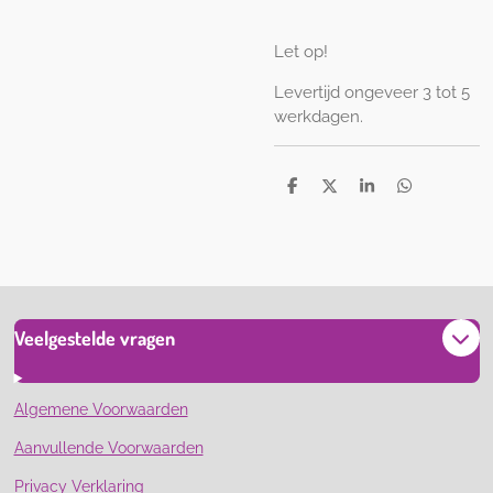
Let op!
Levertijd ongeveer 3 tot 5
werkdagen.
D
D
S
D
e
e
h
e
l
e
a
l
e
l
r
e
n
e
n
Veelgestelde vragen
Algemene Voorwaarden
Aanvullende Voorwaarden
Privacy Verklaring