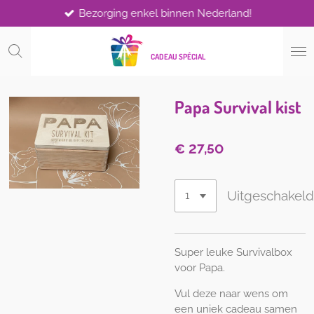
Bezorging enkel binnen Nederland!
Ga
direct
naar
CADEAU SPÉCIAL
de
hoofdinhoud
Papa Survival kist
€ 27,50
Uitgeschakel
Super leuke Survivalbox
voor Papa.
Vul deze naar wens om
een uniek cadeau samen