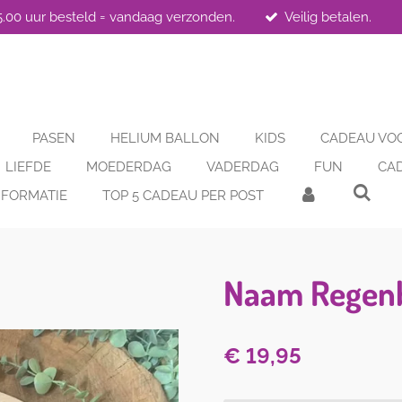
5.00 uur besteld = vandaag verzonden.
Veilig betalen.
PASEN
HELIUM BALLON
KIDS
CADEAU VO
LIEFDE
MOEDERDAG
VADERDAG
FUN
CA
FORMATIE
TOP 5 CADEAU PER POST
Naam Regen
€ 19,95