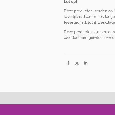
Let op!
Deze producten worden op b
levertijd is daarom ook lang
levertijd is 2 tot 4 werkdag
Deze producten zijn persoon
daardoor niet geretourneerd
D
D
S
e
e
h
l
e
a
e
l
r
n
e