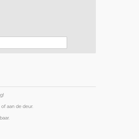
d
g!
 of aan de deur.
baar.