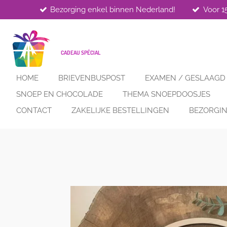
Bezorging enkel binnen Nederland!
Voor 1
Ga
direct
naar
de
CADEAU SPÉCIAL
hoofdinhoud
HOME
BRIEVENBUSPOST
EXAMEN / GESLAAGD
SNOEP EN CHOCOLADE
THEMA SNOEPDOOSJES
CONTACT
ZAKELIJKE BESTELLINGEN
BEZORGIN