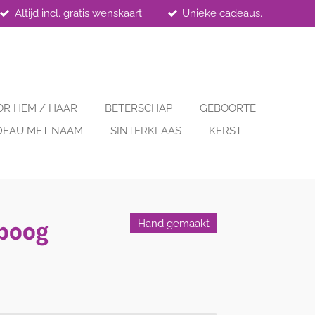
Altijd incl. gratis wenskaart.
Unieke cadeaus.
OR HEM / HAAR
BETERSCHAP
GEBOORTE
DEAU MET NAAM
SINTERKLAAS
KERST
boog
Hand gemaakt