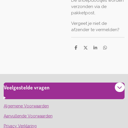
De snoepdoosjes worden
verzonden via de
pakketpost.
Vergeet je niet de
afzender te vermelden?
D
D
S
D
e
e
h
e
l
e
a
l
e
l
r
e
n
e
n
Veelgestelde vragen
Algemene Voorwaarden
Aanvullende Voorwaarden
Privacy Verklaring