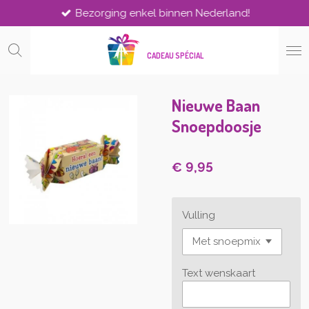
Bezorging enkel binnen Nederland!
Ga
direct
naar
CADEAU SPÉCIAL
de
hoofdinhoud
Nieuwe Baan
Snoepdoosje
€ 9,95
Vulling
Text wenskaart