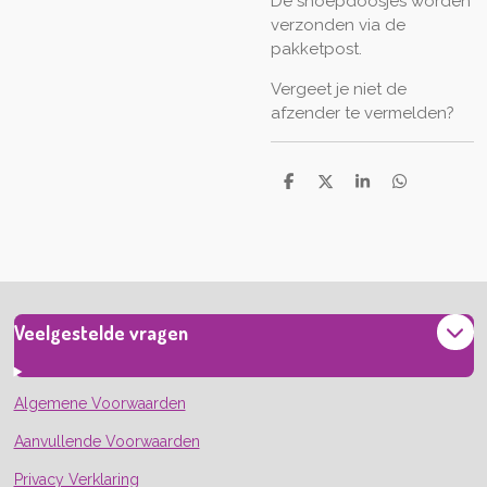
De snoepdoosjes worden
verzonden via de
pakketpost.
Vergeet je niet de
afzender te vermelden?
D
D
S
D
e
e
h
e
l
e
a
l
e
l
r
e
n
e
n
Veelgestelde vragen
Algemene Voorwaarden
Aanvullende Voorwaarden
Privacy Verklaring