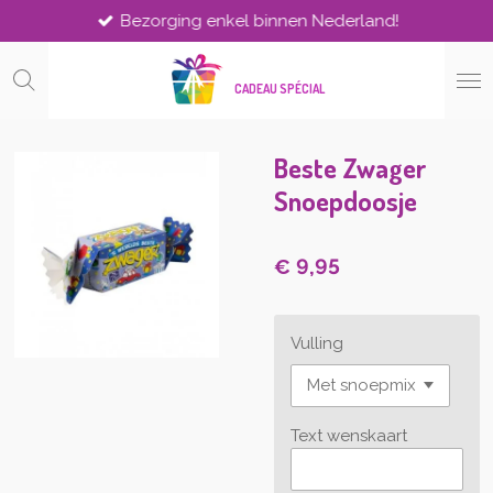
Bezorging enkel binnen Nederland!
Ga
direct
naar
CADEAU SPÉCIAL
de
hoofdinhoud
Beste Zwager
Snoepdoosje
€ 9,95
Vulling
Text wenskaart