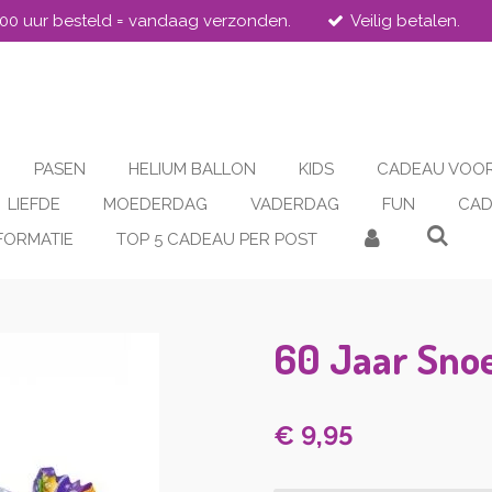
.00 uur besteld = vandaag verzonden.
Veilig betalen.
PASEN
HELIUM BALLON
KIDS
CADEAU VOOR
LIEFDE
MOEDERDAG
VADERDAG
FUN
CAD
FORMATIE
TOP 5 CADEAU PER POST
60 Jaar Sno
€ 9,95