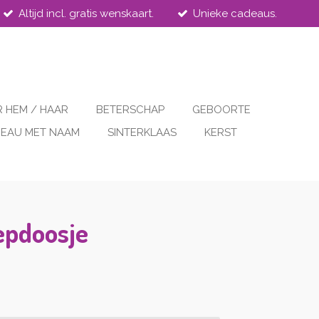
Altijd incl. gratis wenskaart.
Unieke cadeaus.
 HEM / HAAR
BETERSCHAP
GEBOORTE
EAU MET NAAM
SINTERKLAAS
KERST
epdoosje