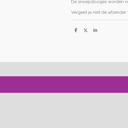
De snoepdoosjes worden ve
Vergeet je niet de afzender
D
D
S
e
e
h
l
e
a
e
l
r
n
e