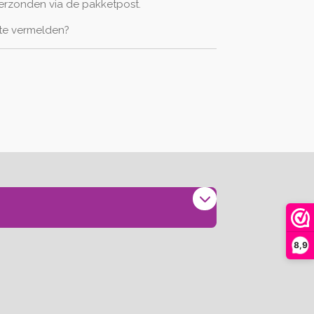
rzonden via de pakketpost.
 te vermelden?
8,9