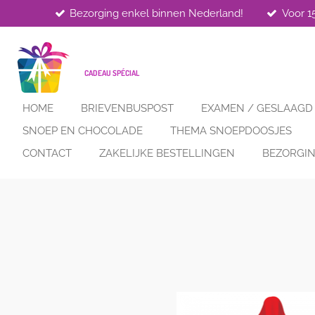
Bezorging enkel binnen Nederland!
Voor 1
Ga
direct
naar
de
CADEAU SPÉCIAL
hoofdinhoud
HOME
BRIEVENBUSPOST
EXAMEN / GESLAAGD
SNOEP EN CHOCOLADE
THEMA SNOEPDOOSJES
CONTACT
ZAKELIJKE BESTELLINGEN
BEZORGIN