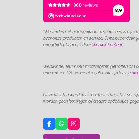
“We vinden het belangrijk dat reviews een zo goed
over onze producten en service. Onze beoordelin
onpartijdig, beheerd door
WebwinkelKeur.
Webwinkelkeur heeft maatregelen getroffen om de
garanderen. Welke maatregelen dit zijn lees je
hier
Onze klanten worden niet beloond voor het schrijv
worden geen kortingen of andere cadeautjes gege
F
W
I
a
h
n
c
a
s