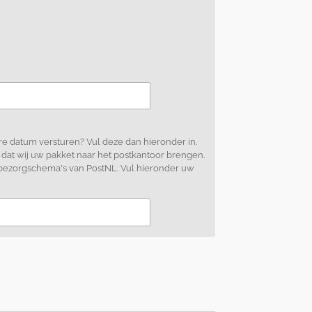
e datum versturen? Vul deze dan hieronder in.
 dat wij uw pakket naar het postkantoor brengen.
 bezorgschema's van PostNL. Vul hieronder uw
d