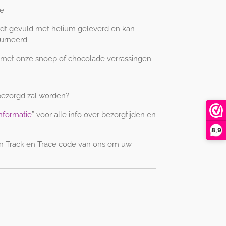
de
ordt gevuld met helium geleverd en kan
urneerd.
met onze snoep of chocolade verrassingen.
ezorgd zal worden?
nformatie
” voor alle info over bezorgtijden en
8,9
en Track en Trace code van ons om uw