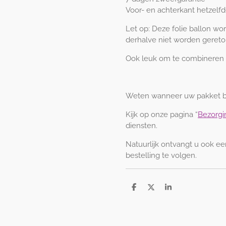
Voor- en achterkant hetzelf
Let op: Deze folie ballon w
derhalve niet worden gereto
Ook leuk om te combineren 
Weten wanneer uw pakket b
Kijk op onze pagina “
Bezorgi
diensten.
Natuurlijk ontvangt u ook e
bestelling te volgen.
D
D
S
e
e
h
l
e
a
e
l
r
n
e