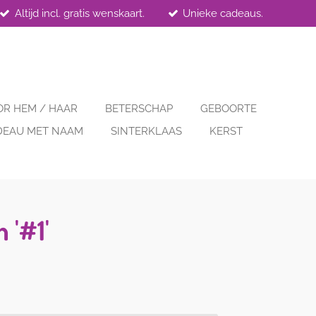
Altijd incl. gratis wenskaart.
Unieke cadeaus.
OR HEM / HAAR
BETERSCHAP
GEBOORTE
DEAU MET NAAM
SINTERKLAAS
KERST
 '#1'