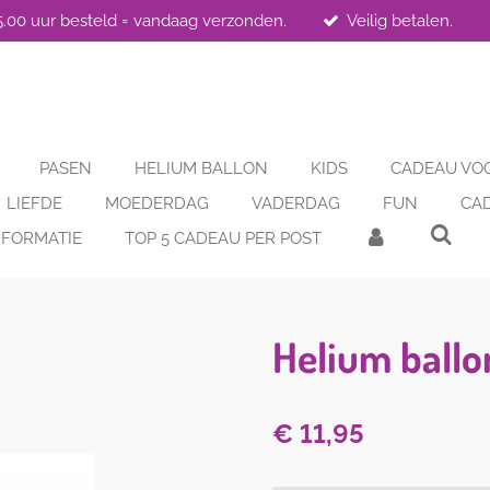
5.00 uur besteld = vandaag verzonden.
Veilig betalen.
PASEN
HELIUM BALLON
KIDS
CADEAU VO
LIEFDE
MOEDERDAG
VADERDAG
FUN
CA
FORMATIE
TOP 5 CADEAU PER POST
Helium ballon
€ 11,95