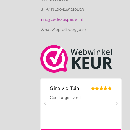
BTW NL004185210B29
info@cadeauspecial.nl
WhatsApp 0620095070