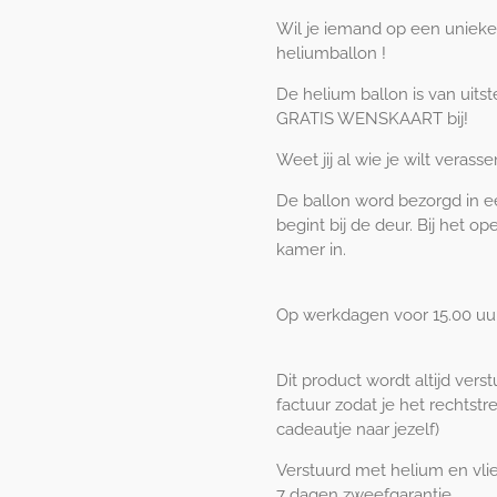
Wil je iemand op een unieke
heliumballon !
De helium ballon is van uitste
GRATIS WENSKAART bij!
Weet jij al wie je wilt verass
De ballon word bezorgd in ee
begint bij de deur. Bij het 
kamer in.
Op werkdagen voor 15.00 uur
Dit product wordt altijd vers
factuur zodat je het rechtstr
cadeautje naar jezelf)
Verstuurd met helium en vli
7 dagen zweefgarantie