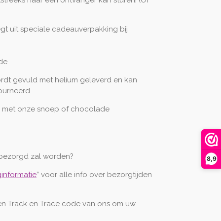
tstreeks naar een ontvanger kan sturen! (Of
egt uit speciale cadeauverpakking bij
fde
ordt gevuld met helium geleverd en kan
ourneerd.
 met onze snoep of chocolade
bezorgd zal worden?
8,9
informatie
” voor alle info over bezorgtijden
een Track en Trace code van ons om uw