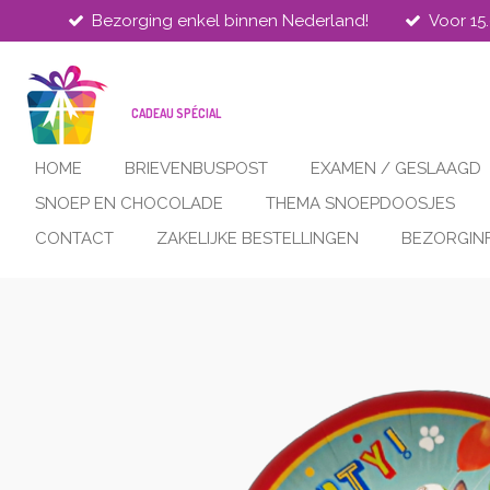
Bezorging enkel binnen Nederland!
Voor 15
Ga
direct
naar
de
CADEAU SPÉCIAL
hoofdinhoud
HOME
BRIEVENBUSPOST
EXAMEN / GESLAAGD
SNOEP EN CHOCOLADE
THEMA SNOEPDOOSJES
CONTACT
ZAKELIJKE BESTELLINGEN
BEZORGIN