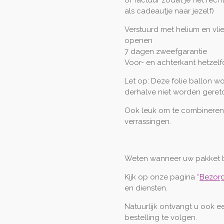
of factuur zodat je het rech
als cadeautje naar jezelf)
Verstuurd met helium en vli
openen
7 dagen zweefgarantie
Voor- en achterkant hetzel
Let op: Deze folie ballon w
derhalve niet worden geret
Ook leuk om te combineren
verrassingen.
Weten wanneer uw pakket 
Kijk op onze pagina “
Bezorg
en diensten.
Natuurlijk ontvangt u ook 
bestelling te volgen.