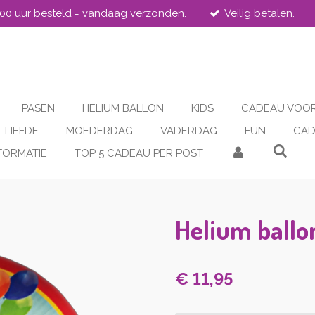
.00 uur besteld = vandaag verzonden.
Veilig betalen.
PASEN
HELIUM BALLON
KIDS
CADEAU VOOR
LIEFDE
MOEDERDAG
VADERDAG
FUN
CAD
FORMATIE
TOP 5 CADEAU PER POST
Helium ballon
€ 11,95