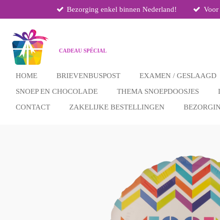
Bezorging enkel binnen Nederland!
Voor
Ga
direct
naar
de
CADEAU SPÉCIAL
hoofdinhoud
HOME
BRIEVENBUSPOST
EXAMEN / GESLAAGD
SNOEP EN CHOCOLADE
THEMA SNOEPDOOSJES
CONTACT
ZAKELIJKE BESTELLINGEN
BEZORGI