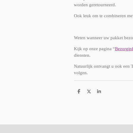
worden geretourneerd.
Ook leuk om te combineren met
Weten wanneer uw pakket bezo
Kijk op onze pagina “
Bezorgin
diensten.
Natuurlijk ontvangt u ook een 
volgen.
D
D
S
e
e
h
l
e
a
e
l
r
n
e