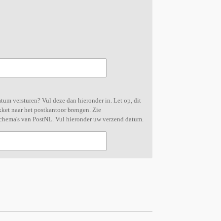
tum versturen? Vul deze dan hieronder in. Let op, dit
ket naar het postkantoor brengen. Zie
chema's van PostNL. Vul hieronder uw verzend datum.