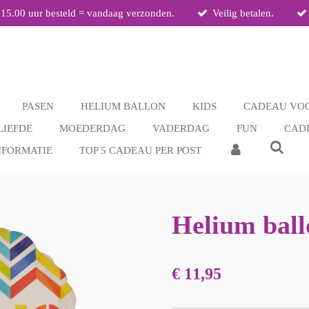
 15.00 uur besteld = vandaag verzonden.
Veilig betalen.
PASEN
HELIUM BALLON
KIDS
CADEAU VOO
LIEFDE
MOEDERDAG
VADERDAG
FUN
CAD
NFORMATIE
TOP 5 CADEAU PER POST
Helium ball
€ 11,95