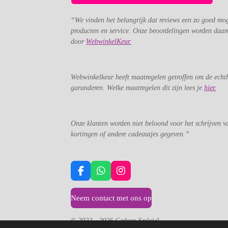
“We vinden het belangrijk dat reviews een zo goed mog
producten en service. Onze beoordelingen worden daar
door
WebwinkelKeur.
Webwinkelkeur heeft maatregelen getroffen om de echth
garanderen. Welke maatregelen dit zijn lees je
hier.
Onze klanten worden niet beloond voor het schrijven v
kortingen of andere cadeautjes gegeven.”
F
W
I
a
h
n
c
a
s
Neem contact met ons op
e
t
t
b
s
a
o
A
g
© 2022 - 2026 Cadeau Spécial