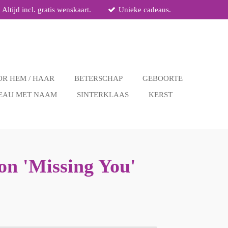
Altijd incl. gratis wenskaart.
Unieke cadeaus.
R HEM / HAAR
BETERSCHAP
GEBOORTE
EAU MET NAAM
SINTERKLAAS
KERST
on 'Missing You'