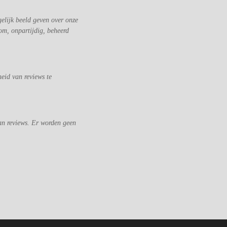
elijk beeld geven over onze
om, onpartijdig, beheerd
eid van reviews te
an reviews. Er worden geen