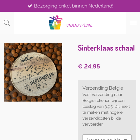
Bezorging enkel binnen Nederland!
Ga
direct
naar
CADEAU SPÉCIAL
de
hoofdinhoud
Sinterklaas schaal
€ 24,95
Verzending Belgie
Voor verzending naar
Belgie rekenen wij een
toeslag van 3,95. Dit heeft
te maken met hogere
verzendkosten bij de
vervoerder.