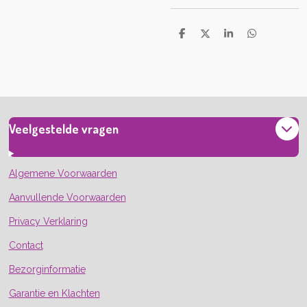
D
D
S
D
e
e
h
e
l
e
a
l
e
l
r
e
n
e
n
Veelgestelde vragen
Algemene Voorwaarden
Aanvullende Voorwaarden
Privacy Verklaring
Contact
Bezorginformatie
Garantie en Klachten