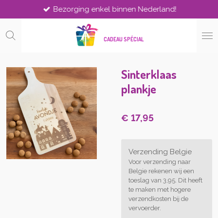
Bezorging enkel binnen Nederland!
Ga
direct
naar
CADEAU SPÉCIAL
de
hoofdinhoud
Sinterklaas
plankje
€ 17,95
Verzending Belgie
Voor verzending naar
Belgie rekenen wij een
toeslag van 3,95. Dit heeft
te maken met hogere
verzendkosten bij de
vervoerder.