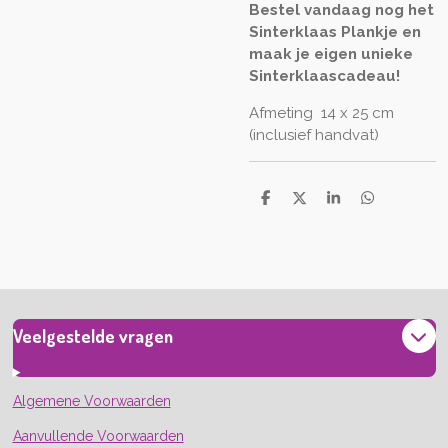
Bestel vandaag nog het
Sinterklaas Plankje en
maak je eigen unieke
Sinterklaascadeau!
Afmeting
14 x 25 cm
(inclusief handvat)
D
D
S
D
e
e
h
e
l
e
a
l
e
l
r
e
n
e
n
Veelgestelde vragen
Algemene Voorwaarden
Aanvullende Voorwaarden