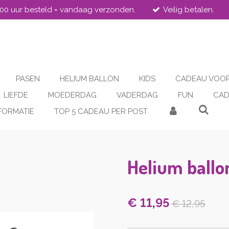
.00 uur besteld = vandaag verzonden.
Veilig betalen.
PASEN
HELIUM BALLON
KIDS
CADEAU VOOR
LIEFDE
MOEDERDAG
VADERDAG
FUN
CAD
FORMATIE
TOP 5 CADEAU PER POST
Helium ballo
€ 11,95
€ 12,95