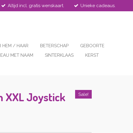
Altijd incl. gratis wenskaart.
Unieke cadeaus.
 HEM / HAAR
BETERSCHAP
GEBOORTE
EAU MET NAAM
SINTERKLAAS
KERST
n XXL Joystick
Sale!