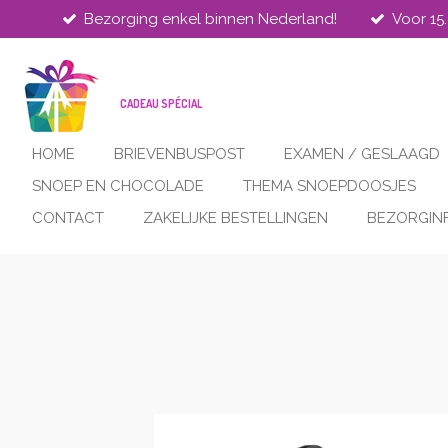
Bezorging enkel binnen Nederland!
Voor 15
Ga
direct
naar
de
CADEAU SPÉCIAL
hoofdinhoud
HOME
BRIEVENBUSPOST
EXAMEN / GESLAAGD
SNOEP EN CHOCOLADE
THEMA SNOEPDOOSJES
CONTACT
ZAKELIJKE BESTELLINGEN
BEZORGIN