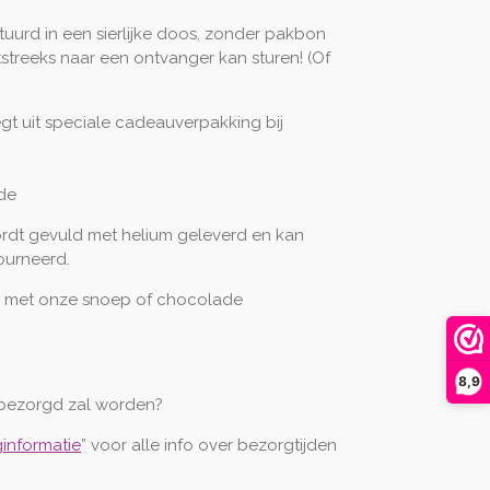
stuurd in een sierlijke doos, zonder pakbon
tstreeks naar een ontvanger kan sturen! (Of
egt uit speciale cadeauverpakking bij
fde
ordt gevuld met helium geleverd en kan
ourneerd.
 met onze snoep of chocolade
8,9
bezorgd zal worden?
informatie
” voor alle info over bezorgtijden