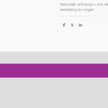
Natuurlijk ontvangt u ook 
bestelling te volgen.
D
D
S
e
e
h
l
e
a
e
l
r
n
e