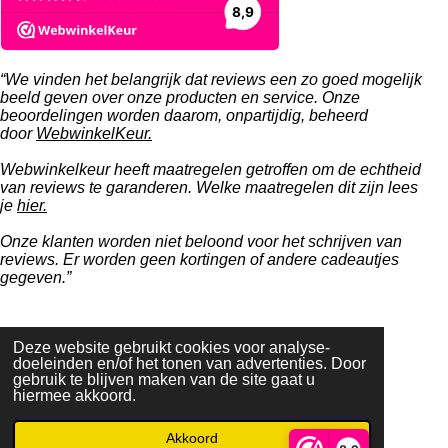
“We vinden het belangrijk dat reviews een zo goed mogelijk
beeld geven over onze producten en service. Onze
beoordelingen worden daarom, onpartijdig, beheerd
door
WebwinkelKeur.
Webwinkelkeur heeft maatregelen getroffen om de echtheid
van reviews te garanderen. Welke maatregelen dit zijn lees
je
hier.
Onze klanten worden niet beloond voor het schrijven van
reviews. Er worden geen kortingen of andere cadeautjes
gegeven.”
Deze website gebruikt cookies voor analyse-
F
W
I
doeleinden en/of het tonen van advertenties. Door
gebruik te blijven maken van de site gaat u
a
h
n
hiermee akkoord.
c
a
s
Neem contact met ons op
e
t
t
Akkoord
b
s
a