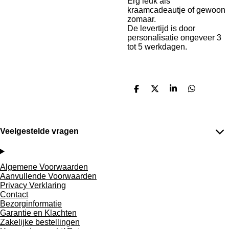
Erg leuk als
kraamcadeautje of gewoon
zomaar.
De levertijd is door
personalisatie ongeveer 3
tot 5 werkdagen.
D
D
S
D
e
e
h
e
l
e
a
l
e
l
r
e
n
e
n
Veelgestelde vragen
Algemene Voorwaarden
Aanvullende Voorwaarden
Privacy Verklaring
Contact
Bezorginformatie
Garantie en Klachten
Zakelijke bestellingen