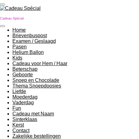
Ga
direct
naar
Cadeau Spécial
de
hoofdinhoud
Home
Brievenbuspost
Examen / Geslaagd
Pasen
Helium Ballon
Kids
Cadeau voor Hem / Haar
Beterschap
Geboorte
Snoep en Chocolade
Thema Snoepdoosjes
Liefde
Moederdag
Vaderdag
Fun
Cadeau met Naam
Sinterklaas
Kerst
Contact
Zakelijke bestellingen