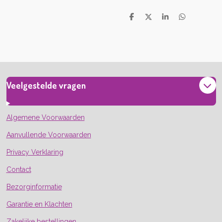
D
D
S
D
e
e
h
e
l
e
a
l
e
l
r
e
n
e
n
Veelgestelde vragen
Algemene Voorwaarden
Aanvullende Voorwaarden
Privacy Verklaring
Contact
Bezorginformatie
Garantie en Klachten
Zakelijke bestellingen