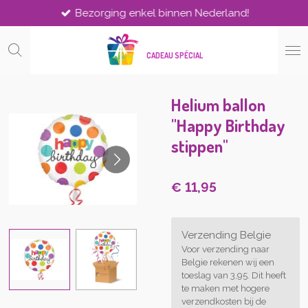
Bezorging enkel binnen Nederland!
Ga
direct
naar
CADEAU SPÉCIAL
de
hoofdinhoud
Helium ballon
"Happy Birthday
stippen"
€ 11,95
Verzending Belgie
Voor verzending naar
Belgie rekenen wij een
toeslag van 3,95. Dit heeft
te maken met hogere
verzendkosten bij de