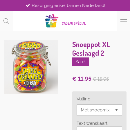
Bezorging enkel binnen Nederland!
Ga
direct
naar
CADEAU SPÉCIAL
de
hoofdinhoud
Snoeppot XL
Geslaagd 2
Sale!
€ 11,95
€ 15,95
Vulling
Text wenskaart