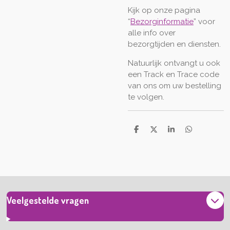
Kijk op onze pagina
“
Bezorginformatie
” voor
alle info over
bezorgtijden en diensten.
Natuurlijk ontvangt u ook
een Track en Trace code
van ons om uw bestelling
te volgen.
D
D
S
D
e
e
h
e
l
e
a
l
e
l
r
e
n
e
n
Veelgestelde vragen