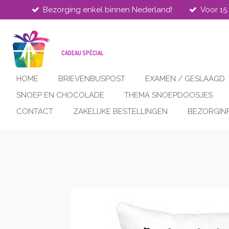
Bezorging enkel binnen Nederland!
Voor 15
Ga
direct
naar
de
CADEAU SPÉCIAL
hoofdinhoud
HOME
BRIEVENBUSPOST
EXAMEN / GESLAAGD
SNOEP EN CHOCOLADE
THEMA SNOEPDOOSJES
CONTACT
ZAKELIJKE BESTELLINGEN
BEZORGIN