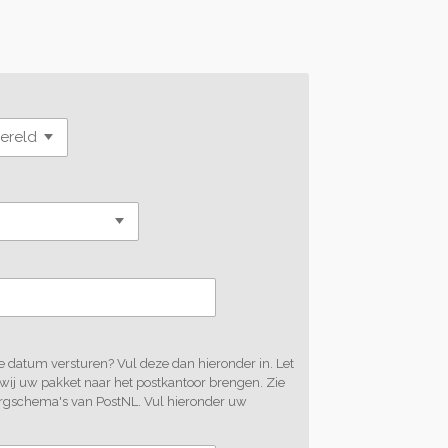
 datum versturen? Vul deze dan hieronder in. Let
 wij uw pakket naar het postkantoor brengen. Zie
rgschema's van PostNL. Vul hieronder uw