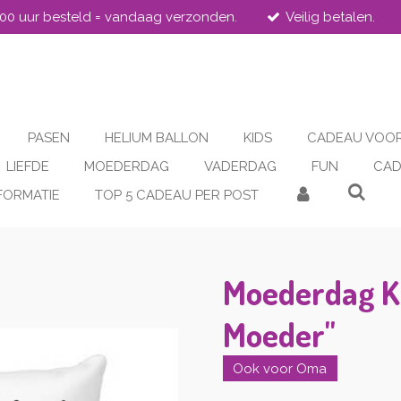
.00 uur besteld = vandaag verzonden.
Veilig betalen.
PASEN
HELIUM BALLON
KIDS
CADEAU VOOR
LIEFDE
MOEDERDAG
VADERDAG
FUN
CAD
FORMATIE
TOP 5 CADEAU PER POST
Moederdag K
Moeder"
Ook voor Oma